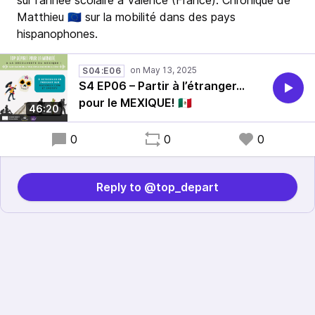
sur l'année scolaire à Valence (France). Chronique de
Matthieu 🇪🇺 sur la mobilité dans des pays
hispanophones.
S04:E06
S4 EP06 – Partir à l’étranger…
pour le MEXIQUE! 🇲🇽
46:20
0
0
0
Reply to @top_depart