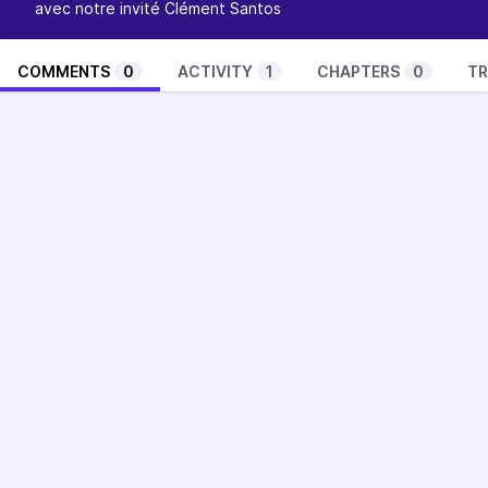
avec notre invité Clément Santos
COMMENTS
0
ACTIVITY
1
CHAPTERS
0
TR